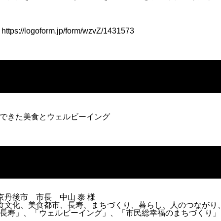
：
https://logoform.jp/form/wzvZ/1431573
できた美食とウェルビーイング
京丹後市 市長 中山 泰 様
食文化、美食都市、長寿、まちづくり、暮らし、人のつながり
長寿」、「ウェルビーイング」、「市民総幸福のまちづくり」