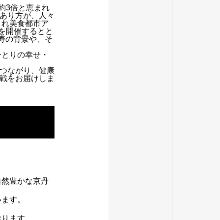
約3倍と恵まれ
あり方が、人々
され美食都市ア
」を開催するとと
長寿の背景や、そ
ひとりの幸せ・
つながり、健康
戦をお届けしま
自然豊かな京丹
います。
おります。