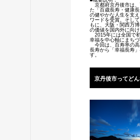
京都府京丹後市は、
た「百歳長寿・健康長
の健やかな人生を支え
ワードを受賞。そして
もに、大阪・関西万博会
の価値を国内外に向け
2015年には全国
幸福を中心軸にまちづ
今回は、百寿率の高
長寿から「幸福長寿」
す。
京丹後市ってどん