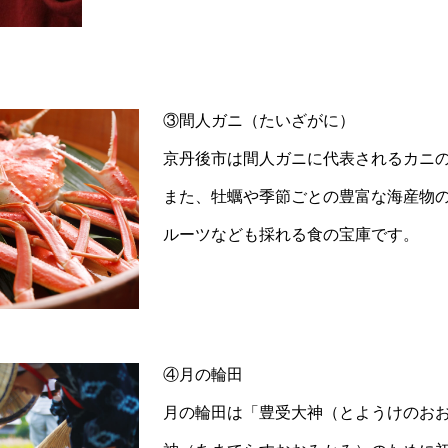
③間人ガニ（たいざがに）
京丹後市は間人ガニに代表されるカニ
また、牡蠣や季節ごとの豊富な海産物
ルーツなども採れる食の宝庫です。
④月の輪田
月の輪田は「豊受大神（とようけのお