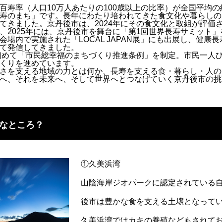
百寿率（人口10万人あたりの100歳以上の比率）が全国平均の
寿のまち」です。長年にわたり培われてきた食文化や暮らしの
てきました。京丹後市は、2024年にその食文化と取組が評価
、2025年には、京丹後市を舞台に「第1回世界長寿サミット
場内で実施された「LOCAL JAPAN展」にも出展し、健康
て発信してきました。
で初めて「市民総幸福のまちづくり推進条例」を制定。市民一人
くりを進めています。
さを支える地域の力とは何か、長寿を支える食・暮らし・人の
へ、それを未来へ、そして世界へとつなげていく京丹後市の挑
なところ？
①久美浜湾
山陰海岸ジオパークに認定されている
後市は豊かな食を支える土壌となって
久美浜湾ではカキの養殖などもされて