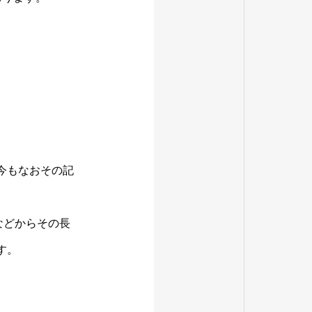
今もなおその記
などからその長
す。