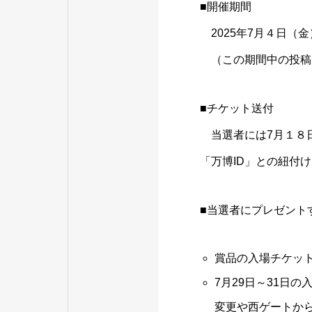
■開催期間
2025年7月４日（
（この期間中の投稿
■チケット送付
当選者には7月１８
「万博ID」との紐付
■当選者にプレゼント
賞品の入場チケッ
7月29日～31日
変更や西ゲートか