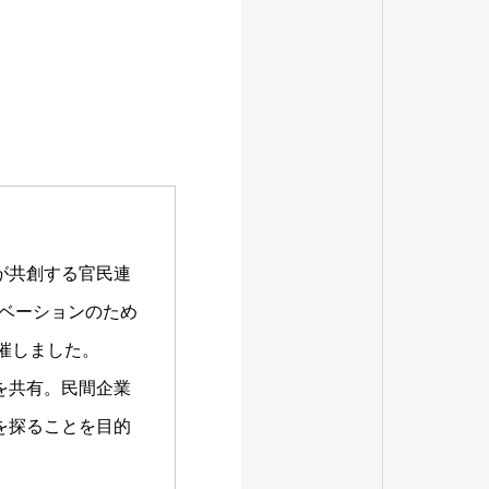
が共創する官民連
イノベーションのため
開催しました。
を共有。民間企業
を探ることを目的