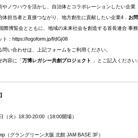
術やノウハウを活かし、自治体とコラボレーションしたい企業
治体担当者と直接つながり、地方創生に貢献したい企業4．
お
日本国際博覧会とともに、地域の未来社会を創造する首長連合 事
ット：
https://logoform.jp/f/dGj08
る問い合わせは、上記フォームをご利用ください。
せ内容に「
万博レガシー共創プロジェクト
」とご記入ください
】
日（火）18:30-20:00（18:00開場）
Camp（グラングリーン大阪 北館 JAM BASE 3F）