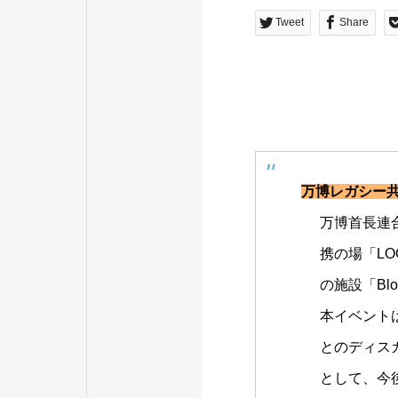
Tweet
Share
万博レガシー
万博首長連
携の場「LO
の施設「Bl
本イベント
とのディス
として、今