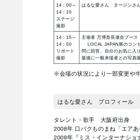
14：00～
はるな愛さん タージンさ
14：15
ステージ
撮影
14：15～
主催者 万博首長連合ブース
14：50
LOCAL JAPAN展の
リポート
問に回答、自分のお気に入
撮影
最後に一般来場者との写真
※会場の状況により一部変更や
はるな愛さん プロフィール
タレント・歌手 大阪府出身
2008年 口パクものまね「エ
2009年『ミス・インターナショ