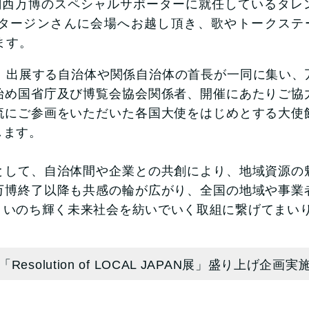
関西万博のスペシャルサポーターに就任しているタレ
タージンさんに会場へお越し頂き、歌やトークステージ
きます。
、出展する自治体や関係自治体の首長が一同に集い、
始め国省庁及び博覧会協会関係者、開催にあたりご協
流にご参画をいただいた各国大使をはじめとする大使
します。
して、自治体間や企業との共創により、地域資源の
万博終了以降も共感の輪が広がり、全国の地域や事業
、いのち輝く未来社会を紡いでいく取組に繋げてまい
Resolution of LOCAL JAPAN展」盛り上げ企画