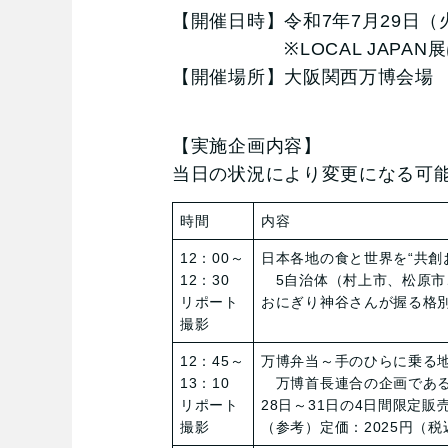
【開催日時】令和7年7月29日（火
※LOCAL JAPAN展は
【開催場所】大阪関西万博会場 E
【実施企画内容】
当日の状況により変更になる可
時間
内容
12：00～
日本各地の食と世界を“共創
12：30
5自治体（村上市、松原市
リポート
おにぎり神谷さんが握る格
撮影
12：45～
万博弁当～手のひらに乗る
13：10
万博首長連合の企画である
リポート
28日～31日の4日間限定
撮影
（参考）定価：2025円（税