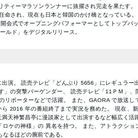
チャリティーマラソンランナーに抜擢され完走を果たす
使に任命され、現在も日本と韓国のかけ橋となっている
ピック開会式でオープニングパフォーマーとしてトップ
ザ ワールド」をデジタルリリース。
出演。 読売テレビ「どんぶり 5656」にレギュラー
す」の突撃バーゲンダー、 読売テレビ「11ＰＭ」
のリポーターなどで活躍。 また、GAORA で放送
 年から 2016 年の番組終了まで実況を務めた。 現在
天満天神繁昌亭に漫談家として出演するなど幅広く活
「ロケの神様」の 異名を持つ。 また、アトラクショ
もなるほどの腕前である。